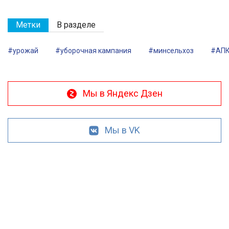
Метки
В разделе
#урожай
#уборочная кампания
#минсельхоз
#АП
Мы в Яндекс Дзен
Мы в VK