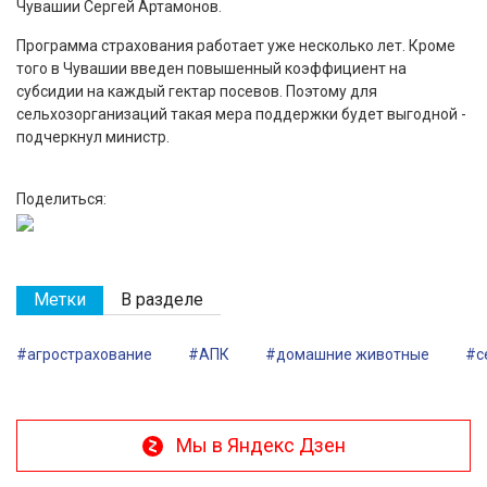
Чувашии Сергей Артамонов.
Программа страхования работает уже несколько лет. Кроме
того в Чувашии введен повышенный коэффициент на
субсидии на каждый гектар посевов. Поэтому для
сельхозорганизаций такая мера поддержки будет выгодной -
подчеркнул министр.
Поделиться:
Метки
В разделе
#агрострахование
#АПК
#домашние животные
#с
Мы в Яндекс Дзен