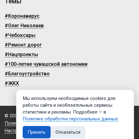
Темы
#Коронавирус
#Олег Николаев
#Чебоксары
#Ремонт дорог
#Нацпроекты
#100-летие чувашской автономии
#Благоустройство
#ЖКХ
Мы используем необходимые cookies для
работы сайта и необязательные сервисы
статистики и рекламы. Подробнее — в
© 2009-2026, ГТРК «Чувашия»
Политике обработки персональных данных
.
Политика обработки персональных данных
Настройки cookies
Принять
Отказаться