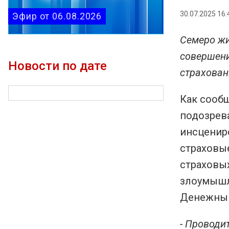
30.07.2025 16:
Эфир от 06.08.2026
Семеро жи
совершени
Новости по дате
страхован
Как сооб
подозрев
инсценир
страховы
страховых
злоумышл
Денежным
- Проводи