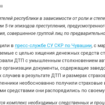
48
телей республики в зависимости от роли и степ
и 5-ти эпизодов преступления, предусмотренного
ия, совершенное группой лиц по предварительно
щили в
пресс-службе СУ СКР по Чувашии
, с ма
аемые с целью хищения денежных средств ст
овали ДТП с умышленным столкновением авт
е организации документы, содержащие завед
 случаев в результате ДТП и размерах страх
енники необоснованно получили страховые вы
и средствами они распорядились по своему
тся комплекс необходимых следственных и проц