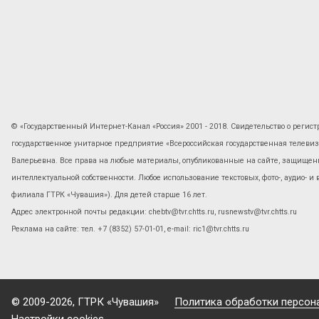
© «Государственный Интернет-Канал «Россия» 2001 - 2018. Свидетельство о регист
государственное унитарное предприятие «Всероссийская государственная телев
Валерьевна. Все права на любые материалы, опубликованные на сайте, защищены
интеллектуальной собственности. Любое использование текстовых, фото-, аудио- и
филиала ГТРК «Чувашия»). Для детей старше 16 лет.
Адрес электронной почты редакции: chebtv@tvr.chtts.ru, rusnewstv@tvr.chtts.ru
Реклама на сайте: тел. +7 (8352) 57-01-01, е-mail: ric1@tvr.chtts.ru
© 2009-2026, ГТРК «Чувашия»
Политика обработки персон
Настройки cookies