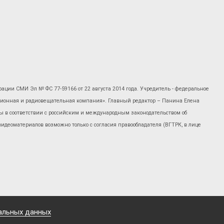
рации СМИ Эл № ФС 77-59166 от 22 августа 2014 года. Учредитель - федеральное
изионная и радиовещательная компания». Главный редактор – Панина Елена
 в соответствии с российским и международным законодательством об
 видеоматериалов возможно только с согласия правообладателя (ВГТРК, в лице
альных данных