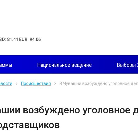
SD: 81.41 EUR: 94.06
раммы
Национальное вещание
Выборы 
овости
Происшествия
В Чувашии возбуждено уголовное де
ашии возбуждено уголовное 
одставщиков