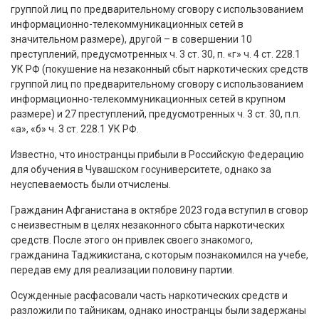
группой лиц по предварительному сговору с использованием
информационно-телекоммуникационных сетей в
значительном размере), другой – в совершении 10
преступлений, предусмотренных ч. 3 ст. 30, п. «г» ч. 4 ст. 228.1
УК РФ (покушение на незаконный сбыт наркотических средств
группой лиц по предварительному сговору с использованием
информационно-телекоммуникационных сетей в крупном
размере) и 27 преступлений, предусмотренных ч. 3 ст. 30, п.п.
«а», «б» ч. 3 ст. 228.1 УК РФ.
Известно, что иностранцы прибыли в Российскую Федерацию
для обучения в Чувашском госуниверситете, однако за
неуспеваемость были отчислены.
Гражданин Афганистана в октябре 2023 года вступил в сговор
с неизвестным в целях незаконного сбыта наркотических
средств. После этого он привлек своего знакомого,
гражданина Таджикистана, с которым познакомился на учебе,
передав ему для реализации половину партии.
Осужденные расфасовали часть наркотических средств и
разложили по тайникам, однако иностранцы были задержаны