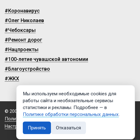
#Коронавирус
#Олег Николаев
#Чебоксары
#Ремонт дорог
#Нацпроекты
#100-летие чувашской автономии
#Благоустройство
#ЖКХ
Мы используем необходимые cookies для
работы сайта и необязательные сервисы
статистики и рекламы. Подробнее — в
© 2009-2026, ГТРК «Чувашия»
Политике обработки персональных данных
.
Политика обработки персональных данных
Настройки cookies
Принять
Отказаться