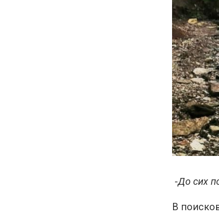
-
До сих п
В поиско