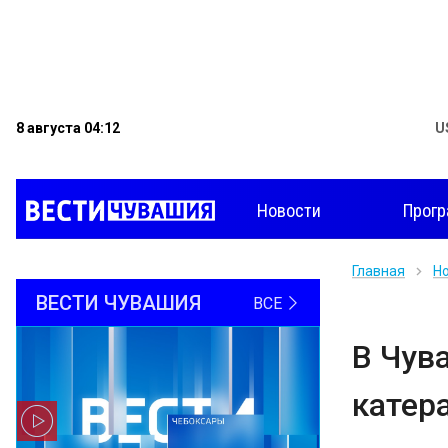
8 августа 04:12
U
Новости
Прог
Главная
Н
ВЕСТИ ЧУВАШИЯ
ВСЕ
В Чув
катер