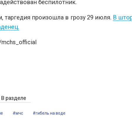
задействован беспилотник.
 таргедия произошла в грозу 29 июля.
В штор
аденец.
mchs_official
В разделе
ие
#мчс
#гибель на воде