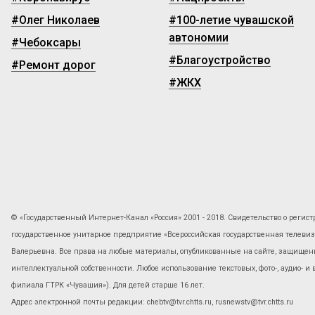
#Олег Николаев
#100-летие чувашской
автономии
#Чебоксары
#Благоустройство
#Ремонт дорог
#ЖКХ
© «Государственный Интернет-Канал «Россия» 2001 - 2018. Свидетельство о регист
государственное унитарное предприятие «Всероссийская государственная телев
Валерьевна. Все права на любые материалы, опубликованные на сайте, защищены
интеллектуальной собственности. Любое использование текстовых, фото-, аудио- и
филиала ГТРК «Чувашия»). Для детей старше 16 лет.
Адрес электронной почты редакции: chebtv@tvr.chtts.ru, rusnewstv@tvr.chtts.ru