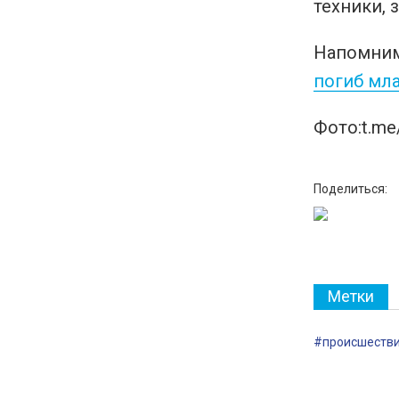
техники, 
Напомним,
погиб мл
Фото:t.me/
Поделиться:
Метки
#происшеств