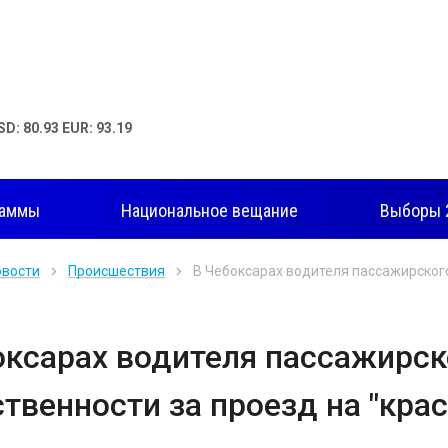
SD: 80.93 EUR: 93.19
раммы
Национальное вещание
Выборы 
овости
Происшествия
В Чебоксарах водителя пассажирского
оксарах водителя пассажирск
ственности за проезд на "кра