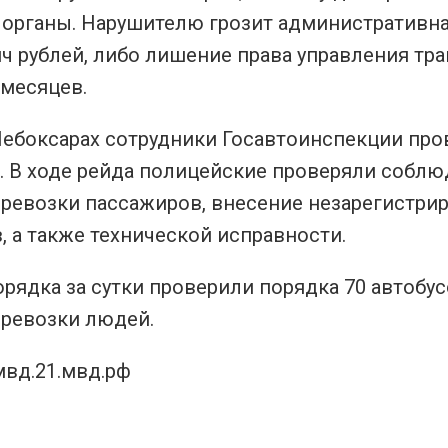
 органы. Нарушителю грозит административна
ч рублей, либо лишение права управления тр
 месяцев.
 Чебоксарах сотрудники Госавтоинспекции пр
. В ходе рейда полицейские проверяли соблю
еревозки пассажиров, внесение незарегистри
, а также технической исправности.
рядка за сутки проверили порядка 70 автобус
еревозки людей.
мвд.21.мвд.рф