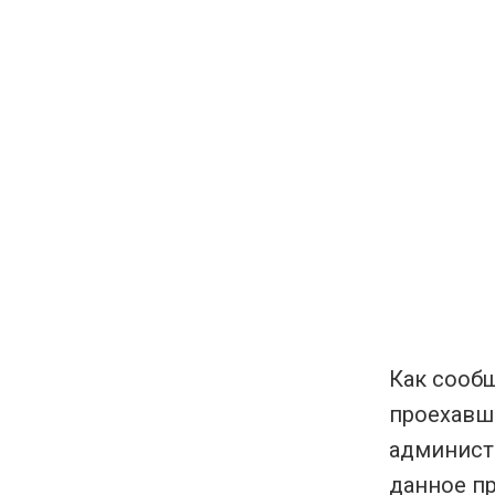
Как сооб
проехавши
администр
данное п