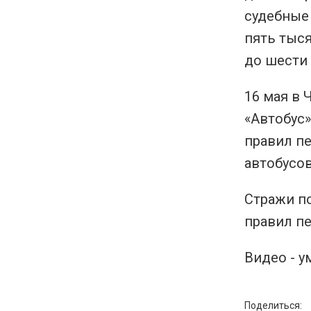
судебные
пять тыся
до шести
16 мая в
«Автобус»
правил п
автобусов
Стражи по
правил п
Видео - у
Поделиться: