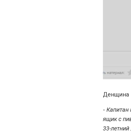
Денщина к
-
Капитан 
ящик с пи
33-летний