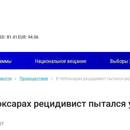
SD: 81.41 EUR: 94.06
раммы
Национальное вещание
Выборы 
овости
Происшествия
В Чебоксарах рецидивист пытался ук
оксарах рецидивист пытался 
07