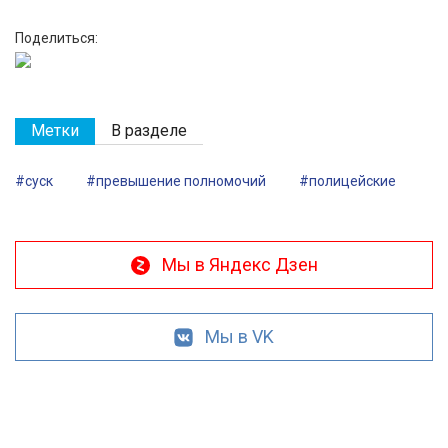
Поделиться:
Метки
В разделе
#суск
#превышение полномочий
#полицейские
Мы в Яндекс Дзен
Мы в VK