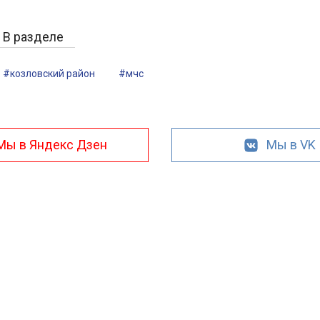
В разделе
#козловский район
#мчс
Мы в Яндекс Дзен
Мы в VK