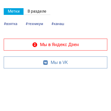
Метки
В разделе
#взятка
#техникум
#канаш
Мы в Яндекс Дзен
Мы в VK