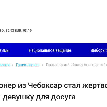
SD: 80.93 EUR: 93.19
раммы
Национальное вещание
Выборы 
овости
Происшествия
Пенсионер из Чебоксар стал жертвой
онер из Чебоксар стал жертв
 девушку для досуга