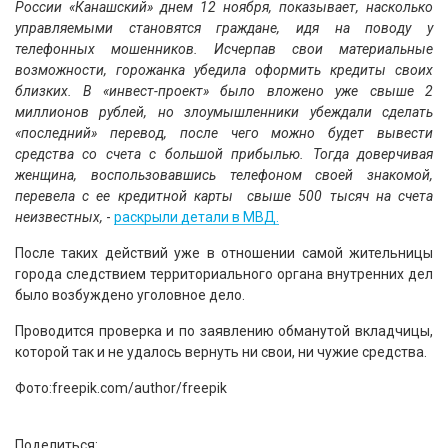
России «Канашский» днем 12 ноября, показывает, насколько
управляемыми становятся граждане, идя на поводу у
телефонных мошенников. Исчерпав свои материальные
возможности, горожанка убедила оформить кредиты своих
близких. В «инвест-проект» было вложено уже свыше 2
миллионов рублей, но злоумышленники убеждали сделать
«последний» перевод, после чего можно будет вывести
средства со счета с большой прибылью. Тогда доверчивая
женщина, воспользовавшись телефоном своей знакомой,
перевела с ее кредитной карты свыше 500 тысяч на счета
неизвестных,
-
раскрыли детали в МВД.
После таких действий уже в отношении самой жительницы
города следствием территориального органа внутренних дел
было возбуждено уголовное дело.
Проводится проверка и по заявлению обманутой вкладчицы,
которой так и не удалось вернуть ни свои, ни чужие средства.
Фото:freepik.com/author/freepik
Поделиться: