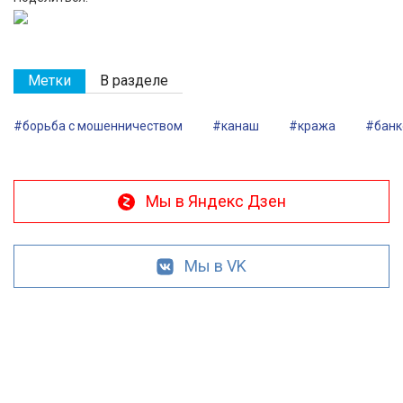
Метки
В разделе
#борьба с мошенничеством
#канаш
#кража
#банк
Мы в Яндекс Дзен
Мы в VK