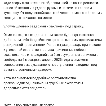
ходе ссоры с сожительницей, возникшей на почве ревности,
нанес ей несколько ударов руками и ногами по голове и
туловищу. От полученной закрытой черепно-мозговой травмы
женщина скончалась на месте.
Злоумышленник задержан и заключен под стражу.
Отмечается, что следователем также будет дана оценка
действиям либо бездействию органов системы профилактики
рецидивной преступности. Ранее он уже дважды привлекался
к уголовной ответственности за причинение побоев
сожительнице и последний раз был осужден к ограничению
свободы на 6 месяцев в апреле 2025 года, а в момент
совершения вышеуказанного преступления находился под
административным надзором.
Устанавливаются подробные обстоятельства
произошедшего, назначены судебные экспертизы,
допрашиваются свидетели.
Фото - t.me/chuvashia_sledcome