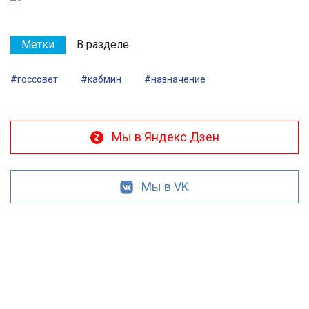
Метки
В разделе
#госсовет
#кабмин
#назначение
Мы в Яндекс Дзен
Мы в VK