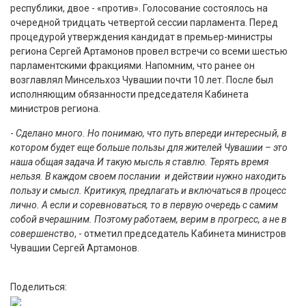
республики, двое - «против». Голосование состоялось на
очередной тридцать четвертой сессии парламента. Перед
процедурой утверждения кандидат в премьер-министры
региона Сергей Артамонов провел встречи со всеми шестью
парламентскими фракциями. Напомним, что ранее он
возглавлял Минсельхоз Чувашии почти 10 лет. После был
исполняющим обязанности председателя Кабинета
министров региона.
-
Сделано много. Но понимаю, что путь впереди интересный, в
котором будет еще больше пользы для жителей Чувашии – это
наша общая задача.И такую мысль я ставлю. Терять время
нельзя. В каждом своем послании и действии нужно находить
пользу и смысл. Критикуя, предлагать и включаться в процесс
лично. А если и соревноваться, то в первую очередь с самим
собой вчерашним. Поэтому работаем, верим в прогресс, а не в
совершенство
, - отметил председатель Кабинета министров
Чувашии Сергей Артамонов.
Поделиться: