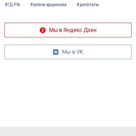
#ГД РФ
#алена аршинова
#депутаты
Мы в Яндекс Дзен
Мы в VK