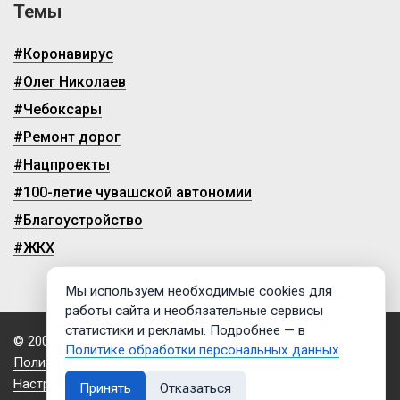
Темы
#Коронавирус
#Олег Николаев
#Чебоксары
#Ремонт дорог
#Нацпроекты
#100-летие чувашской автономии
#Благоустройство
#ЖКХ
Мы используем необходимые cookies для
работы сайта и необязательные сервисы
статистики и рекламы. Подробнее — в
© 2009-2026, ГТРК «Чувашия»
Политике обработки персональных данных
.
Политика обработки персональных данных
Настройки cookies
Принять
Отказаться