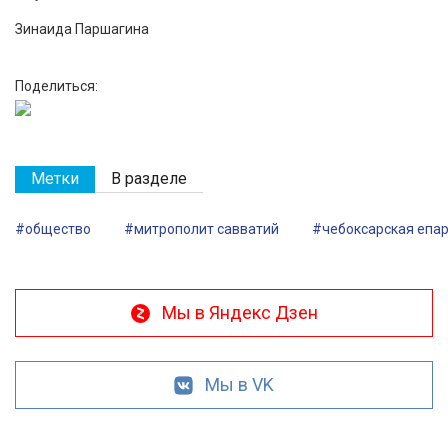
Зинаида Паршагина
Поделиться:
Метки
В разделе
#общество
#митрополит савватий
#чебоксарская епа
Мы в Яндекс Дзен
Мы в VK