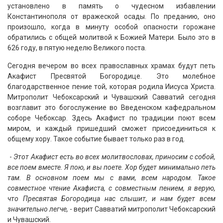
установлено в память о чудесном избавлении
Константинополя от вражеской осады. По преданию, оно
произошло, когда в минуту особой опасности горожане
обратились с общей молитвой к Божией Матери. Было это в
626 году, в пятую неделю Великого поста.
Сегодня вечером во всех православных храмах будут петь
Акафист Пресвятой Богородице. Это молебное
благодарственное пение той, которая родила Иисуса Христа.
Митрополит Чебоксарский и Чувашский Савватий сегодня
возглавит это богослужение во Введенском кафедральном
соборе Чебоксар. Здесь Акафист по традиции поют всем
миром, и каждый пришедший сможет присоединиться к
общему хору. Такое событие бывает только раз в год.
-
Этот Акафист есть во всех молитвословах, приносим с собой,
все поем вместе. Я пою, и вы поете. Хор будет минимально петь
там. В основном поем мы с вами, всем народом. Такое
совместное чтение Акафиста, с совместным пением, я верую,
что Пресвятая Богородица нас слышит, и нам будет всем
значительно легче,
- верит Савватий митрополит Чебоксарский
и Чувашский.