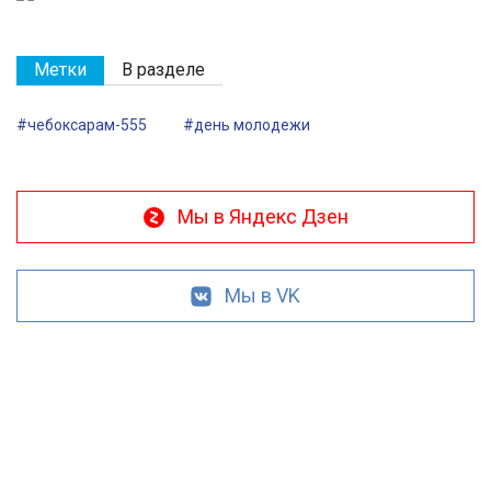
Метки
В разделе
#чебоксарам-555
#день молодежи
Мы в Яндекс Дзен
Мы в VK