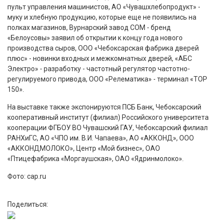
пульт управления машинистов, АО «Чувашхлебопродукт» -
муку и хлебную продукцию, которые еще не появились на
полках магазинов, Вурнарский завод СОМ - бренд
«Белоусовы» заявил об открытии к концу года нового
производства сыров, ООО «Чебоксарская фабрика дверей
плюс» - новинки входных и межкомнатных дверей, «АБС
Электро» - разработку - частотный регулятор частотно-
регулируемого привода, ООО «Релематика» - терминал «ТОР
150».
На выставке также экспонируются ПСБ Банк, Чебоксарский
кооперативный институт (филиал) Российского университета
кооперации ФГБОУ ВО Чувашский ГАУ, Чебоксарский филиал
РАНХиГС, АО «ЧПО им. В.И. Чапаева», АО «АККОНД», ООО
«АККОНДМОЛОКО», Центр «Мой бизнес», ОАО
«Птицефабрика «Моргаушская», ОАО «Ядринмолоко».
Фото: cap.ru
Поделиться: