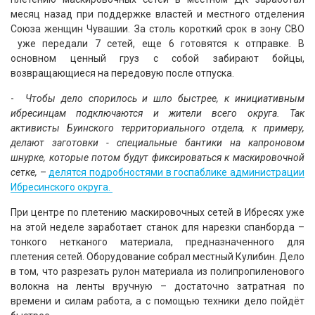
месяц назад при поддержке властей и местного отделения
Союза женщин Чувашии. За столь короткий срок в зону СВО
уже передали 7 сетей, еще 6 готовятся к отправке. В
основном ценный груз с собой забирают бойцы,
возвращающиеся на передовую после отпуска.
-
Чтобы дело спорилось и шло быстрее, к инициативным
ибресинцам подключаются и жители всего округа. Так
активисты Буинского территориального отдела, к примеру,
делают заготовки - специальные бантики на капроновом
шнурке, которые потом будут фиксироваться к маскировочной
сетке,
–
делятся подробностями в госпаблике администрации
Ибресинского округа.
При центре по плетению маскировочных сетей в Ибресях уже
на этой неделе заработает станок для нарезки спанборда –
тонкого нетканого материала, предназначенного для
плетения сетей. Оборудование собрал местный Кулибин. Дело
в том, что разрезать рулон материала из полипропиленового
волокна на ленты вручную – достаточно затратная по
времени и силам работа, а с помощью техники дело пойдёт