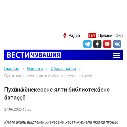
Радио
Прямой эфир
Главная
Новости
Образование
Пухӑннӑ кӗнекесене ялти библиотекӑсене ӑсатаҫҫӗ
Пухӑннӑ кӗнекесене ялти библиотекӑсене
ӑсатаҫҫӗ
27.06.2025 10:30
Килте ахаль выртакан кӗнекесене, хаҫат-журнала иккӗмӗш пурнӑҫ