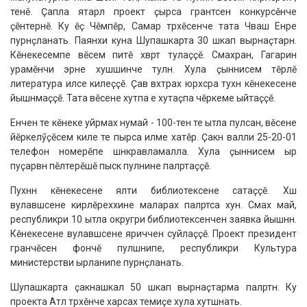
тенӗ. Ҫапла ятарлӑ проект ҫырса грантсен конкурсӗнче
ҫӗнтернӗ. Ку ӗҫ Чӗмпӗр, Самар тӑрӑхӗсенче тата Чӑваш Енре
пурнӑҫланать. Паянхи куна Шупашкарта 30 шкап вырнаҫтарнӑ.
Кӗнекесемпе вӗсем питӗ хӑвӑрт тулаҫҫӗ. Сӑмахран, Гагарин
урамӗнчи эрне хушшинче тулнӑ. Хула ҫыннисем тӗрлӗ
литература илсе килеҫҫӗ. Ҫав вӑхӑтрах юрӑхсӑра тухнӑ кӗнекесене
йышӑнмаҫҫӗ. Тата вӗсене хутпа е хутаҫпа чӗркеме ыйтаҫҫӗ.
Енчен те кӗнеке уйрӑмах нумай - 100-тен те ытла пулсан, вӗсене
йӗркелӳҫӗсем киле те пырса илме хатӗр. Ҫакӑн валли 25-20-01
телефон номерӗпе шӑнкӑравламалла. Хула ҫыннисем ырӑ
пуҫарӑвӑн пӗлтерӗшӗ пысӑк пулнине палӑртаҫҫӗ.
Пухӑннӑ кӗнекесене ялти библиотекӑсене ӑсатаҫҫӗ. Хӑш
вулавӑшсене кирлӗреххине маларах палӑртса хунӑ. Сӑмах май,
республикӑри 10 ытла округри библиотекӑсенчен заявка йышӑннӑ.
Кӗнекесене вулавӑшсене яриччен суйлаҫҫӗ. Проект президент
гранчӗсен фончӗ пулӑшнипе, республикӑри Культура
министерстви ырланипе пурнӑҫланать.
Шупашкарта ҫакнашкал 50 шкап вырнаҫтарма палӑртнӑ. Ку
проекта Атӑл тӑрӑхӗнче харӑсах темиҫе хула хутшӑнать.