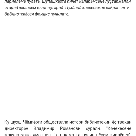
парнелеме пулать. Шупашкарта пичет кӑларӑмӗсене пуҫтармалли
ятарлӑ шкапсем вырнаҫтарнӑ. Пухӑннӑ кӗнекесемпе кайран ялти
библиотекӑсен фондне пуянлатӗҫ.
Ку шухӑш Чӗмпӗрти обществӑлла истори библиотекин ӗҫ тӑвакан
директорӗн Владимир Романовӑн ҫуралнӑ. "Кӗнекесене
макулатурӑна яма шел. Тен, кама та пулин вӗсем кирлӗрех",