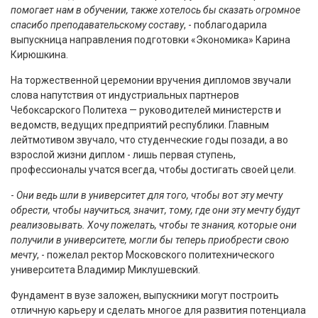
помогает нам в обучении, также хотелось бы сказать огромное
спасибо преподавательскому составу
, - поблагодарила
выпускница направления подготовки «Экономика» Карина
Кирюшкина.
На торжественной церемонии вручения дипломов звучали
слова напутствия от индустриальных партнеров
Чебоксарского Политеха — руководителей министерств и
ведомств, ведущих предприятий республики. Главным
лейтмотивом звучало, что студенческие годы позади, а во
взрослой жизни диплом - лишь первая ступень,
профессионалы учатся всегда, чтобы достигать своей цели.
-
Они ведь шли в университет для того, чтобы вот эту мечту
обрести, чтобы научиться, значит, тому, где они эту мечту будут
реализовывать. Хочу пожелать, чтобы те знания, которые они
получили в университете, могли бы теперь приобрести свою
мечту
, - пожелал ректор Московского политехнического
университета Владимир Миклушевский.
Фундамент в вузе заложен, выпускники могут построить
отличную карьеру и сделать многое для развития потенциала