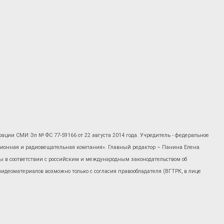
рации СМИ Эл № ФС 77-59166 от 22 августа 2014 года. Учредитель - федеральное
изионная и радиовещательная компания». Главный редактор – Панина Елена
 в соответствии с российским и международным законодательством об
 видеоматериалов возможно только с согласия правообладателя (ВГТРК, в лице