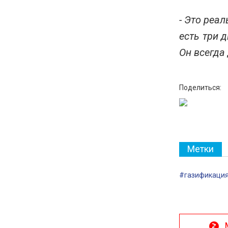
- Это реа
есть три 
Он всегда
Поделиться:
Метки
#газификаци