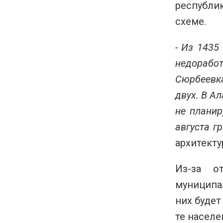
республи
схеме.
- Из 1435
недорабо
Сюрбеевка
двух. В А
не планир
августа г
архитект
Из-за о
муниципал
них будет
те населе