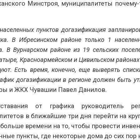
канского Минстроя, муниципалитеты почему-т
 населенных пунктов догазификация запланиров
тка. В Ибресинском районе только 1 населен
. В Вурнарском районе из 19 сельских посел
латыре, Красноармейском и Цивильском района
уют. Есть время, конечно, еще выверять спис
рафик догазификации в регионе должен быть у
уры и ЖКХ Чувашии Павел Данилов.
тставания от графика руководитель р
итетов в ближайшие три дня перейти на круг
 больше времени на то, чтобы провести инве
нные пункты, где некоторые дома до сих пор