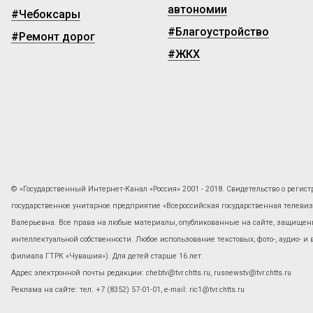
автономии
#Чебоксары
#Благоустройство
#Ремонт дорог
#ЖКХ
© «Государственный Интернет-Канал «Россия» 2001 - 2018. Свидетельство о регист
государственное унитарное предприятие «Всероссийская государственная телев
Валерьевна. Все права на любые материалы, опубликованные на сайте, защищены
интеллектуальной собственности. Любое использование текстовых, фото-, аудио- и
филиала ГТРК «Чувашия»). Для детей старше 16 лет.
Адрес электронной почты редакции: chebtv@tvr.chtts.ru, rusnewstv@tvr.chtts.ru
Реклама на сайте: тел. +7 (8352) 57-01-01, е-mail: ric1@tvr.chtts.ru