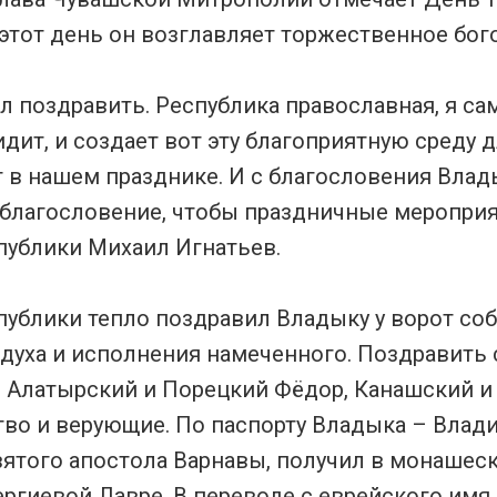
 этот день он возглавляет торжественное бо
ал поздравить. Республика православная, я са
идит, и создает вот эту благоприятную среду 
 в нашем празднике. И с благословения Владык
благословение, чтобы праздничные мероприят
публики Михаил Игнатьев.
публики тепло поздравил Владыку у ворот соб
духа и исполнения намеченного. Поздравить 
 Алатырский и Порецкий Фёдор, Канашский и 
тво и верующие. По паспорту Владыка – Влад
вятого апостола Варнавы, получил в монашеск
ргиевой Лавре. В переводе с еврейского имя 