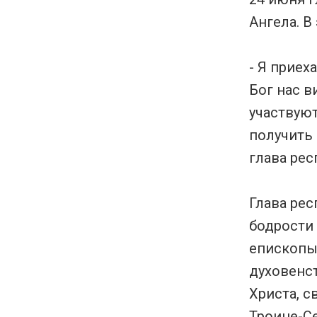
Ангела. В
- Я приех
Бог нас в
участвуют
получить 
глава рес
Глава рес
бодрости 
епископы
духовенс
Христа, с
Троице-Се