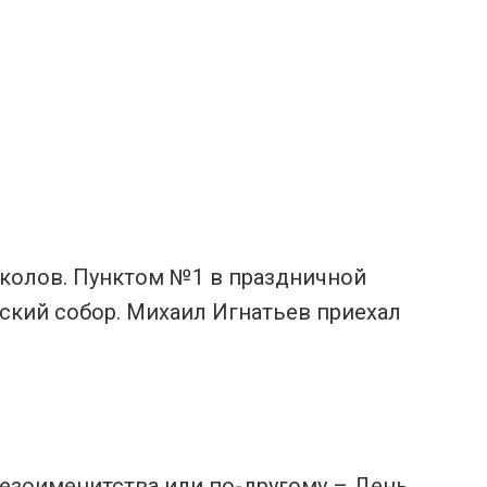
околов. Пунктом №1 в праздничной
ский собор. Михаил Игнатьев приехал
езоименитства или по-другому – День