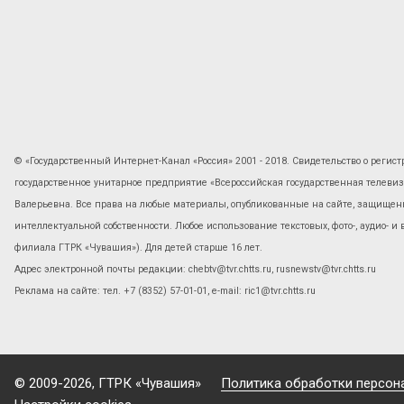
© «Государственный Интернет-Канал «Россия» 2001 - 2018. Свидетельство о регист
государственное унитарное предприятие «Всероссийская государственная телев
Валерьевна. Все права на любые материалы, опубликованные на сайте, защищены
интеллектуальной собственности. Любое использование текстовых, фото-, аудио- и
филиала ГТРК «Чувашия»). Для детей старше 16 лет.
Адрес электронной почты редакции: chebtv@tvr.chtts.ru, rusnewstv@tvr.chtts.ru
Реклама на сайте: тел. +7 (8352) 57-01-01, е-mail: ric1@tvr.chtts.ru
© 2009-2026, ГТРК «Чувашия»
Политика обработки персон