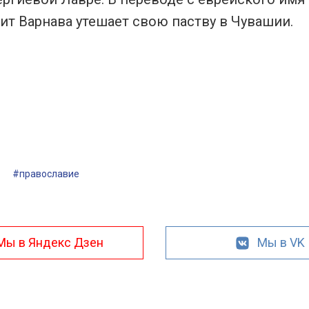
т Варнава утешает свою паству в Чувашии.
#православие
Мы в Яндекс Дзен
Мы в VK