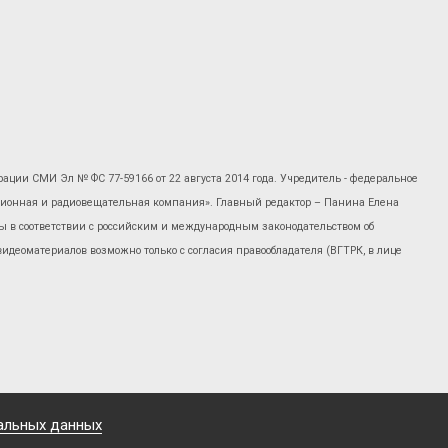
рации СМИ Эл № ФС 77-59166 от 22 августа 2014 года. Учредитель - федеральное
изионная и радиовещательная компания». Главный редактор – Панина Елена
 в соответствии с российским и международным законодательством об
 видеоматериалов возможно только с согласия правообладателя (ВГТРК, в лице
альных данных