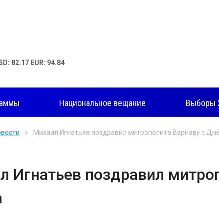
SD: 82.17 EUR: 94.84
раммы
Национальное вещание
Выборы 
овости
Михаил Игнатьев поздравил митрополита Варнаву с Дн
л Игнатьев поздравил митро
а