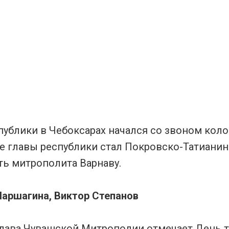
публики в Чебоксарах начался со звоном кол
е главы республики стал Покровско-Татианин
ть митрополита Варнаву.
Паршагина, Виктор Степанов
глава Чувашской Митрополии отмечает День т