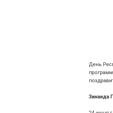
День Рес
программ
поздрави
Зинаида 
24 июня 