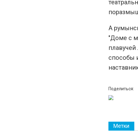
театральн
поразмыш
А румынс
"Доме с м
плавучей
способы 
наставник
Поделиться:
Метки