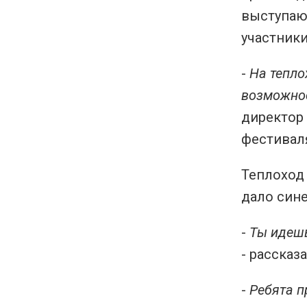
выступаю
участники
-
На тепло
возможнос
директор 
фестивал
Теплоход 
дало син
-
Ты идешь 
- рассказ
-
Ребята п