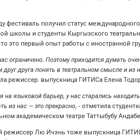
ду фестиваль получил статус международного
ной школы и студенты Кыргызского театральн
что это первый опыт работы с иностранной г
нас ограничено. Поэтому приходится думать очен
м друг друга понять в театральном смысле и из 
ала режиссер. выпускница ГИТИСа Елена Тодо
 на языковой барьер, у нас старались находить 
ть из нас — это прекрасно
, - отметила студен
ьном академическом театре Таттыбубу Андабе
й режиссер Лю Ичэнь тоже выпускница ГИТИС