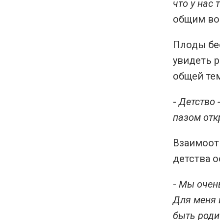
что у нас
общим во
Плоды бе
увидеть р
общей тем
-
Детство 
пазом отк
Взаимоот
детства о
-
Мы очень
Для меня 
быть роди