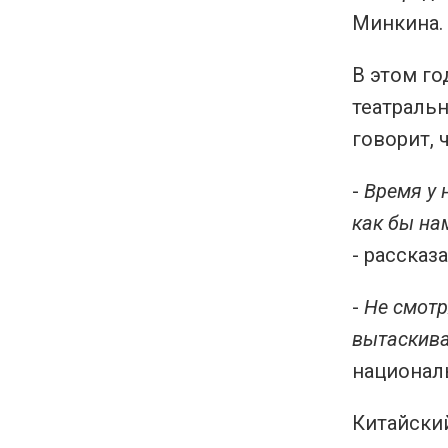
Минкина.
В этом го
театраль
говорит, 
-
Время у 
как бы на
- рассказ
-
Не смотря
вытаскива
национал
Китайски