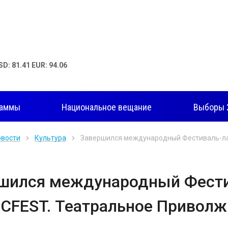
SD: 81.41 EUR: 94.06
раммы
Национальное вещание
Выборы 
овости
Культура
Завершился международный Фестиваль-ла
шился международный Фести
СFEST. Театральное Приволж