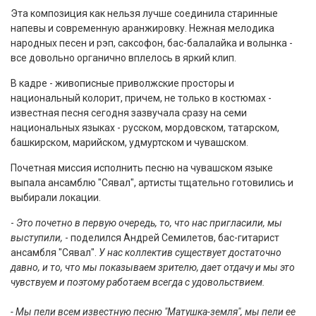
Эта композиция как нельзя лучше соединила старинные
напевы и современную аранжировку. Нежная мелодика
народных песен и рэп, саксофон, бас-балалайка и волынка -
все довольно органично вплелось в яркий клип.
В кадре - живописные приволжские просторы и
национальный колорит, причем, не только в костюмах -
известная песня сегодня зазвучала сразу на семи
национальных языках - русском, мордовском, татарском,
башкирском, марийском, удмуртском и чувашском.
Почетная миссия исполнить песню на чувашском языке
выпала ансамблю "Сявал", артисты тщательно готовились и
выбирали локации.
-
Это почетно в первую очередь, то, что нас пригласили, мы
выступили,
- поделился Андрей Семилетов, бас-гитарист
ансамбля "Сявал".
У нас коллектив существует достаточно
давно, и то, что мы показываем зрителю, дает отдачу и мы это
чувствуем и поэтому работаем всегда с удовольствием.
- Мы пели всем известную песню "Матушка-земля", мы пели ее