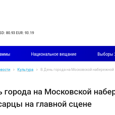
SD: 80.93 EUR: 93.19
раммы
Национальное вещание
Выборы 
овости
Культура
В День города на Московской набережной -
ь города на Московской набер
сарцы на главной сцене