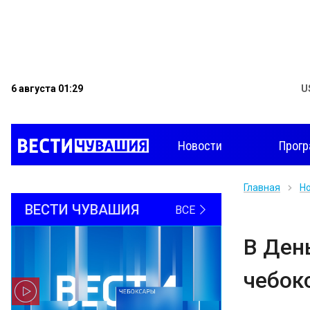
6 августа 01:29
U
Новости
Прог
Главная
Н
ВЕСТИ ЧУВАШИЯ
ВСЕ
В Ден
чебок