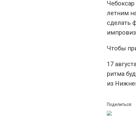
Чебоксар 
летним на
сделать ф
импровиз
Чтобы при
17 август
ритма буд
из Нижне
Поделиться: