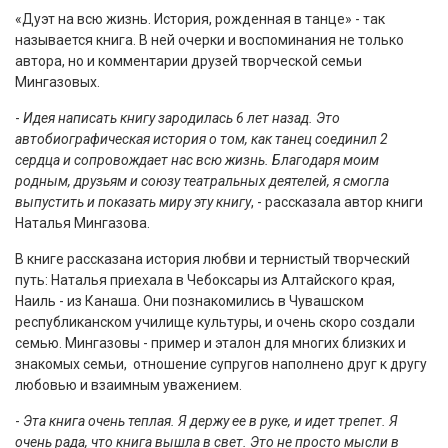
«Дуэт на всю жизнь. История, рожденная в танце» - так
называется книга. В ней очерки и воспоминания не только
автора, но и комментарии друзей творческой семьи
Мингазовых.
-
Идея написать книгу зародилась 6 лет назад. Это
автобиографическая история о том, как танец соединил 2
сердца и сопровождает нас всю жизнь. Благодаря моим
родным, друзьям и союзу театральных деятелей, я смогла
выпустить и показать миру эту книгу
, - рассказала автор книги
Наталья Мингазова.
В книге рассказана история любви и тернистый творческий
путь: Наталья приехала в Чебоксары из Алтайского края,
Наиль - из Канаша. Они познакомились в Чувашском
республиканском училище культуры, и очень скоро создали
семью. Мингазовы - пример и эталон для многих близких и
знакомых семьи, отношение супругов наполнено друг к другу
любовью и взаимным уважением.
-
Эта книга очень теплая. Я держу ее в руке, и идет трепет. Я
очень рада, что книга вышла в свет. Это не просто мысли в