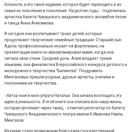
блокноте, а это такое издание, которое будет переходить в их
семье из поколения в поколение. На долгие годы
, - поделилась
артистка балета Чувашского академического ансамбля песни
и танца Анна Анисимова.
И сегодня они воспитывают троих детей, которые
продолжают творческие семейные традиции. Старший сын
Адель профессионально играет на фортепиано, на
презентации книги он аккомпанировал маме, когда она
читала свои стихи. Средняя дочь Алия владеет тремя
языками, она финалистка Всероссийского конкурса детского и
молодежного творчества "Билингва". Поздравить
Мингазовых пришли родные, друзья-артисты, ученики и
поклонники их творчества.
- Автор книги моя супруга Наталья. Она начала воплощать эту
идею в реальность. В этой книге она описала всю нашу жизнь,
которая протекает через танец
, - отметил репетитор по балету
Чувашского Академического театра имени К.Иванова Наиль
Мингазов.
Издание стало возможным благодаря государственной