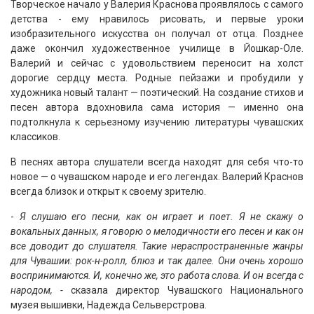
Творческое начало у Валерия Краснова проявлялось с самого
детства - ему нравилось рисовать, и первые уроки
изобразительного искусства он получал от отца. Позднее
даже окончил художественное училище в Йошкар-Оле.
Валерий и сейчас с удовольствием переносит на холст
дорогие сердцу места. Родные пейзажи и пробудили у
художника новый талант — поэтический. На создание стихов и
песен автора вдохновила сама история — именно она
подтолкнула к серьезному изучению литературы чувашских
классиков.
В песнях автора слушатели всегда находят для себя что-то
новое — о чувашском народе и его легендах. Валерий Краснов
всегда близок и открыт к своему зрителю.
-
Я слушаю его песни, как он играет и поет. Я не скажу о
вокальных данных, я говорю о мелодичности его песен и как он
все доводит до слушателя. Такие нераспространенные жанры
для Чувашии: рок-н-ролл, блюз и так далее. Они очень хорошо
воспринимаются. И, конечно же, это работа слова. И он всегда с
народом, -
сказала директор Чувашского Национального
музея вышивки, Надежда Сельверстрова.