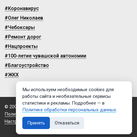
#Коронавирус
#Олег Николаев
#Чебоксары
#Ремонт дорог
#Нацпроекты
#100-летие чувашской автономии
#Благоустройство
#ЖКХ
Мы используем необходимые cookies для
работы сайта и необязательные сервисы
статистики и рекламы. Подробнее — в
© 2009-2026, ГТРК «Чувашия»
Политике обработки персональных данных
.
Политика обработки персональных данных
Настройки cookies
Принять
Отказаться