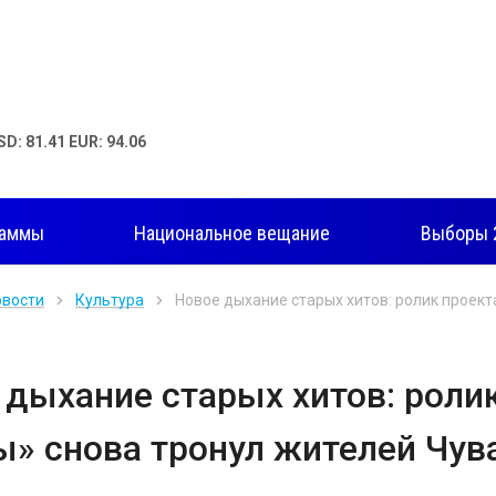
SD: 81.41 EUR: 94.06
раммы
Национальное вещание
Выборы 
овости
Культура
Новое дыхание старых хитов: ролик проек
 дыхание старых хитов: роли
ы» снова тронул жителей Чу