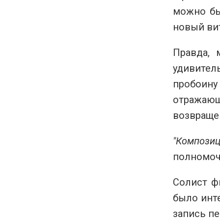
можно бы
новый ви
Правда, 
удивител
пробоину 
отражающи
возвраще
"Компози
полномоч
Солист ф
было инт
запись пе