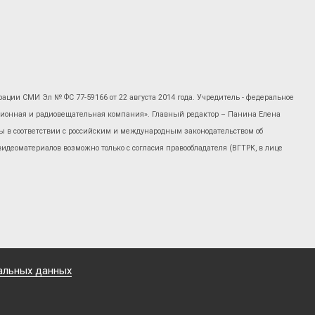
рации СМИ Эл № ФС 77-59166 от 22 августа 2014 года. Учредитель - федеральное
изионная и радиовещательная компания». Главный редактор – Панина Елена
 в соответствии с российским и международным законодательством об
 видеоматериалов возможно только с согласия правообладателя (ВГТРК, в лице
альных данных