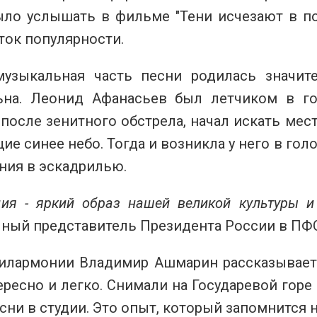
ло услышать в фильме "Тени исчезают в пол
ток популярности.
музыкальная часть песни родилась значит
ьна. Леонид Афанасьев был летчиком в г
после зенитного обстрела, начал искать мес
е синее небо. Тогда и возникла у него в гол
ния в эскадрилью.
ция - яркий образ нашей великой культуры и
ный представитель Президента России в ПФ
илармонии Владимир Ашмарин рассказывает,
ересно и легко. Снимали на Государевой гор
сни в студии. Это опыт, который запомнится 