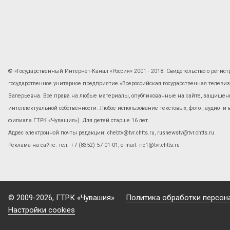
© «Государственный Интернет-Канал «Россия» 2001 - 2018. Свидетельство о регист
государственное унитарное предприятие «Всероссийская государственная телев
Валерьевна. Все права на любые материалы, опубликованные на сайте, защищены
интеллектуальной собственности. Любое использование текстовых, фото-, аудио- и
филиала ГТРК «Чувашия»). Для детей старше 16 лет.
Адрес электронной почты редакции: chebtv@tvr.chtts.ru, rusnewstv@tvr.chtts.ru
Реклама на сайте: тел. +7 (8352) 57-01-01, е-mail: ric1@tvr.chtts.ru
© 2009-2026, ГТРК «Чувашия»
Политика обработки персон
Настройки cookies