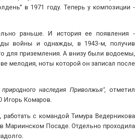
день" в 1971 году. Теперь у композиции -
ельно раньше. И история ее появления -
оды войны и однажды, в 1943-м, получив
то для приземления. А внизу были водоемы,
ове мелодия, ноты которой он записал после
 природного наследия Приволжья",
отметил
О Игорь Комаров.
 работать с командой Тимура Ведерникова
е в Мариинском Посаде. Отдельно проходила
надолго.