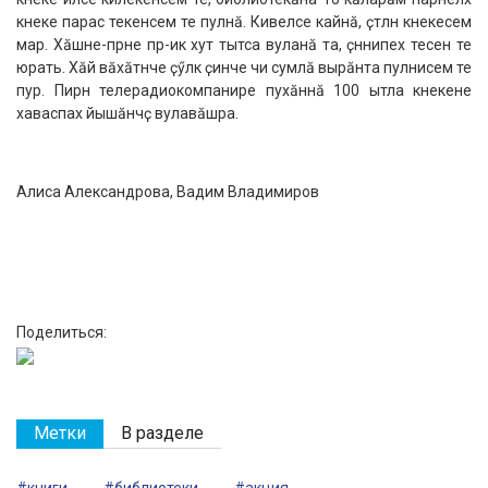
кӗнеке парас текенсем те пулнӑ. Кивелсе кайнӑ, ҫӗтӗлнӗ кӗнекесем
мар. Хӑшне-пӗрне пӗр-икӗ хут тытса вуланӑ та, ҫӗннипех тесен те
юрать. Хӑй вӑхӑтӗнче ҫӳлӗк ҫинче чи сумлӑ вырӑнта пулнисем те
пур. Пирӗн телерадиокомпанире пухӑннӑ 100 ытла кӗнекене
хаваспах йышӑнчӗҫ вулавӑшра.
Алиса Александрова, Вадим Владимиров
Поделиться:
Метки
В разделе