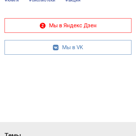
#книги
#библиотеки
#акция
Мы в Яндекс Дзен
Мы в VK
Темы