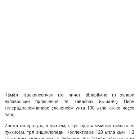
Кӑмӑл тӑвакансенчен тӗрлӗ пичет кӑларӑмне тӗп хулари
вулавӑшсен пӗрлешӗвӗнче те хаваспах йышӑнчӗҫ. Пирӗн
телерадиокомпанире ӗҫлекенсем унта 100 ытла кӗнеке леҫсе
пачӗҫ.
Илемлӗ литература, юмахсем, шкул программинчи хайлавсен
пуххисем, тӗрлӗ энциклопеди. Коллективра 120 ытла ҫын. 1-2
кӗнеке илсе килекенсем те, библиотекӑна 10 кӑларӑм парнелӗх