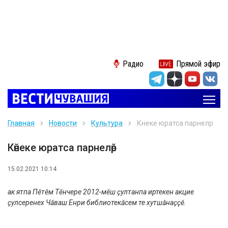
Радио
Прямой эфир
Главная
Новости
Культура
Кӗнеке юратса парнелӗр
Кӗнеке юратса парнелӗр
15.02.2021 10:14
Ҫак ятпа Пӗтӗм Тӗнчере 2012-мӗш ҫултанпа иртекен акцие
ҫулсеренех Чӑваш Енри библиотекӑсем те хутшӑнаҫҫӗ.