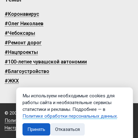
#Коронавирус
#Олег Николаев
#Чебоксары
#Ремонт дорог
#Нацпроекты
#100-летие чувашской автономии
#Благоустройство
#ЖКХ
Мы используем необходимые cookies для
работы сайта и необязательные сервисы
статистики и рекламы. Подробнее — в
© 2009-2026, ГТРК «Чувашия»
Политике обработки персональных данных
.
Политика обработки персональных данных
Настройки cookies
Принять
Отказаться