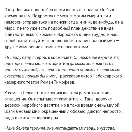
Отец Лешика пропал без вести шесть лет назад. Он был
космонавтом. Подросток не может с этим смириться и
намерен отправиться на поиски отца, и ни куда-нибудь, а на
Марс! У него уже есть подробный план действий в виде
фантастического комикса. Взрослеть очень трудно, и наш
герой пытается уйти от реальности в нарисованный мир —
другое измерение с теми же персонажами.
-
Я найду папу, я герой, я космонавт. Он искренне верит в это,
проходит через много стадий. Когда мама знакомит его с
новым мужчиной, это шок. Постепенно понимает. если мама
счастлива, почему бы и нет
, - рассказал актер Чебоксарского
камерного театра Роман Тимофеев.
У самого Лешика тоже завязываются романтические
отношения. Он испытывает симпатию к Тане, девочке
дерзкой, неробкого десятка, но в тоже время очень милой.
Шаги в новый мир, окрашенный любовью, даются непросто,
ведь все это - в первый раз.
-
Мне близка героиня, она нестандартная, первые чувства,