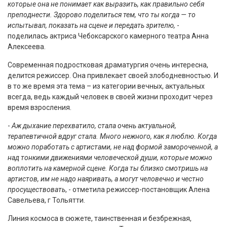
которые она не понимает как выразить, как правильно себя
преподнести. Здорово поделиться тем, что ты когда — то
испытывал, показать на сцене и передать зрителю,
-
поделилась актриса Чебоксарского камерного театра Анна
Алексеева.
Современная подростковая драматургия очень интересна,
делится режиссер. Она привлекает своей злободневностью. И
в то же время эта тема – из категории вечных, актуальных
всегда, ведь каждый человек в своей жизни проходит через
время взросления.
-
Аж дыхание перехватило, стала очень актуальной,
терапевтичной вдруг стала. Много нежного, как я люблю. Когда
можно поработать с артистами, не над формой замороченной, а
над тонкими движениями человеческой души, которые можно
воплотить на камерной сцене. Когда ты близко смотришь на
артистов, им не надо наяривать, а могут человечно и честно
просуществовать
, - отметила режиссер-постановщик Алена
Савельева, г Тольятти.
Линия космоса в сюжете, таинственная и безбрежная,