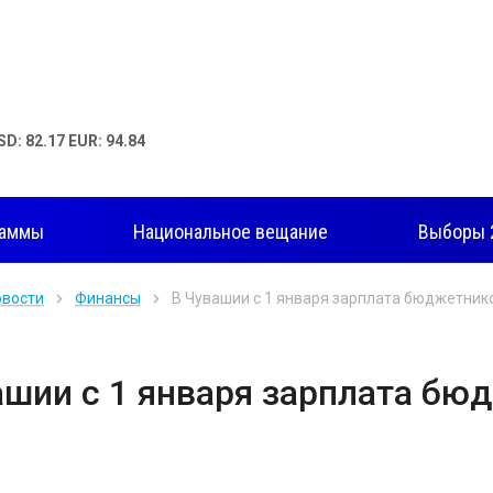
SD: 82.17 EUR: 94.84
раммы
Национальное вещание
Выборы 
овости
Финансы
В Чувашии c 1 января зарплата бюджетник
ашии c 1 января зарплата бю