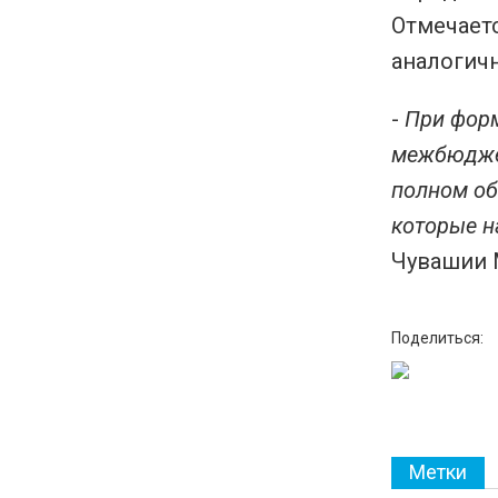
Отмечает
аналогич
-
При форм
межбюджет
полном об
которые н
Чувашии 
Поделиться:
Метки