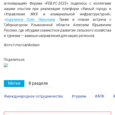
агломераций» Форума «РЕБУС-2025» поделюсь с коллегами
нашим опытом при реализации платформ «Умный город» и
«Управление ЖКХ и коммунальной инфраструктурой»,
-
поделился Олег Николаев
.
Также в планах встреча с
Губернатором Ульяновской области Алексеем Юрьевичем
Русских, где обсудим совместное развитие сельского хозяйства
и туризма — важные направления для наших регионов.
Фото:t.me/oanikolaev
Поделиться:
Метки
В разделе
#международное сотрудничество
#туризм
#АПК
#