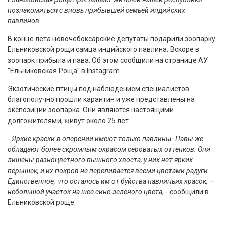
познакомиться с вновь прибывшей семьей индийских
павлинов.
В конце лета новочебоксарские депутаты подарили зоопарку
Ельниковской рощи самца индийского павлина. Вскоре в
зоопарк прибыла и пава. Об этом сообщили на странице АУ
"Ельниковская Роща" в Instagram
Экзотические птицы под наблюдением специалистов
благополучно прошли карантин и уже представлены на
экспозиции зоопарка. Они являются настоящими
долгожителями, живут около 25 лет.
-
Яркие краски в оперении имеют только павлины. Павы же
обладают более скромным окрасом сероватых оттенков. Они
лишены разноцветного пышного хвоста, у них нет ярких
перышек, и их покров не переливается всеми цветами радуги.
Единственное, что осталось им от буйства павлиньих красок, —
небольшой участок на шее сине-зеленого цвета
, - сообщили в
Ельниковской роще.