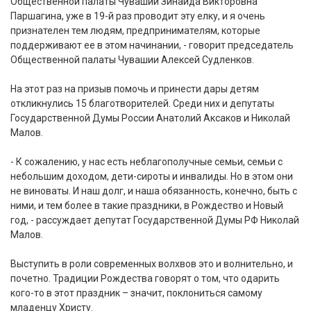
Общественной палаты Чувашии Зинаида Викторовна
Паршагина, уже в 19-й раз проводит эту елку, и я очень
признателен тем людям, предпринимателям, которые
поддерживают ее в этом начинании, - говорит председатель
Общественной палаты Чувашии Алексей Судленков.
На этот раз на призыв помочь и принести дары детям
откликнулись 15 благотворителей. Среди них и депутаты
Государственной Думы России Анатолий Аксаков и Николай
Малов.
- К сожалению, у нас есть неблагополучные семьи, семьи с
небольшим доходом, дети-сироты и инвалиды. Но в этом они
не виноваты. И наш долг, и наша обязанность, конечно, быть с
ними, и тем более в такие праздники, в Рождество и Новый
год, - рассуждает депутат Государственной Думы РФ Николай
Малов.
Выступить в роли современных волхвов это и волнительно, и
почетно. Традиции Рождества говорят о том, что одарить
кого-то в этот праздник – значит, поклониться самому
младенцу Христу.